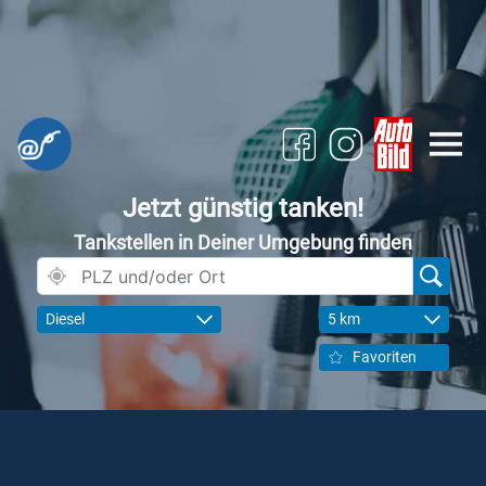
Jetzt günstig tanken!
Tankstellen in Deiner Umgebung finden
Diesel
5 km
Favoriten