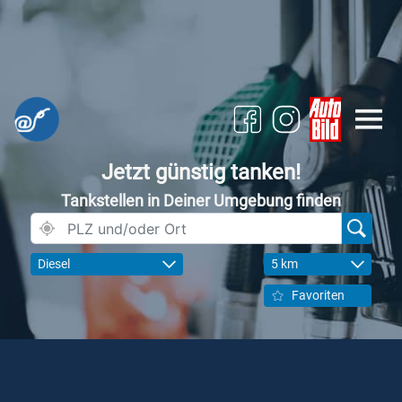
Jetzt günstig tanken!
Tankstellen in Deiner Umgebung finden
Diesel
5 km
Favoriten