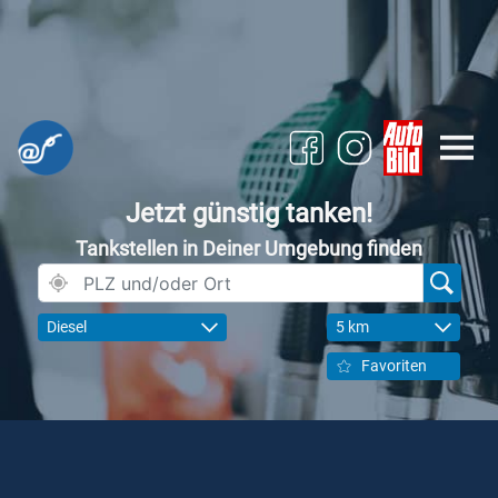
Jetzt günstig tanken!
Tankstellen in Deiner Umgebung finden
Diesel
5 km
Favoriten