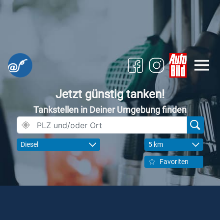
Jetzt günstig tanken!
Tankstellen in Deiner Umgebung finden
Diesel
5 km
Favoriten