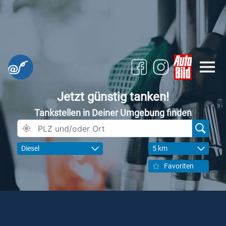
Jetzt günstig tanken!
Tankstellen in Deiner Umgebung finden
Diesel
5 km
Favoriten