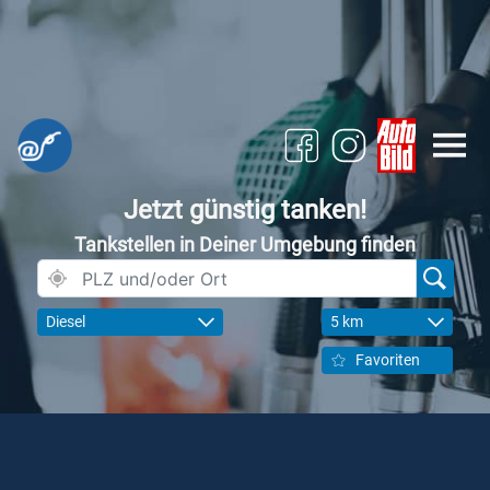
Jetzt günstig tanken!
Tankstellen in Deiner Umgebung finden
Diesel
5 km
Favoriten