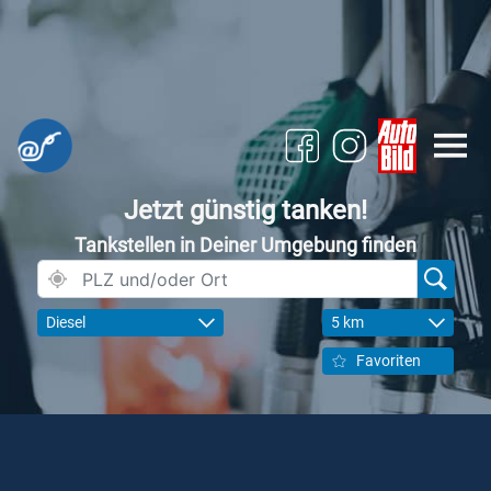
Jetzt günstig tanken!
Tankstellen in Deiner Umgebung finden
Diesel
5 km
Favoriten