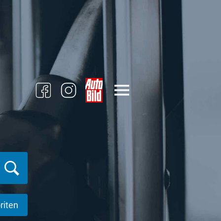
riten