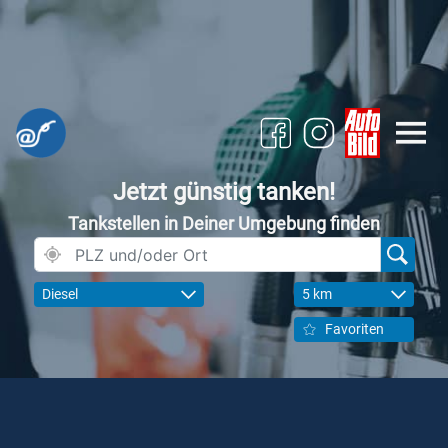
Jetzt günstig tanken!
Tankstellen in Deiner Umgebung finden
Diesel
5 km
Favoriten