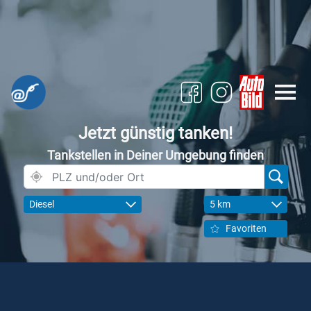
Jetzt günstig tanken!
Tankstellen in Deiner Umgebung finden
Diesel
5 km
Favoriten