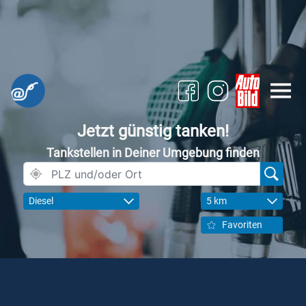
Jetzt günstig tanken!
Tankstellen in Deiner Umgebung finden
Diesel
5 km
Favoriten