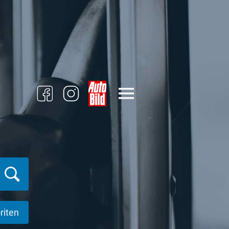
riten