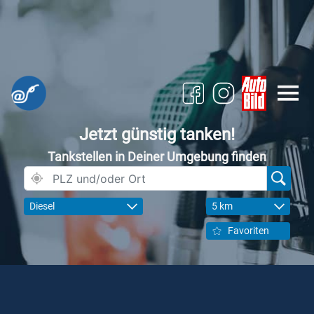
Jetzt günstig tanken!
Tankstellen in Deiner Umgebung finden
Diesel
5 km
Favoriten