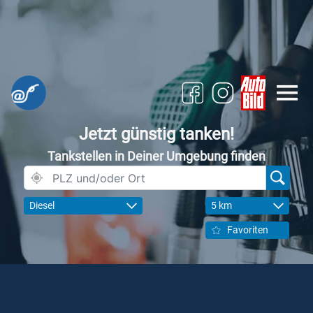
Jetzt günstig tanken!
Tankstellen in Deiner Umgebung finden
Diesel
5 km
Favoriten