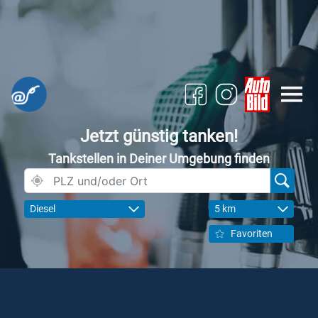
Jetzt günstig tanken!
Tankstellen in Deiner Umgebung finden
Diesel
5 km
Favoriten