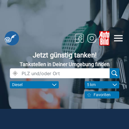
Jetzt günstig tanken!
Tankstellen in Deiner Umgebung finden
Diesel
5 km
Favoriten