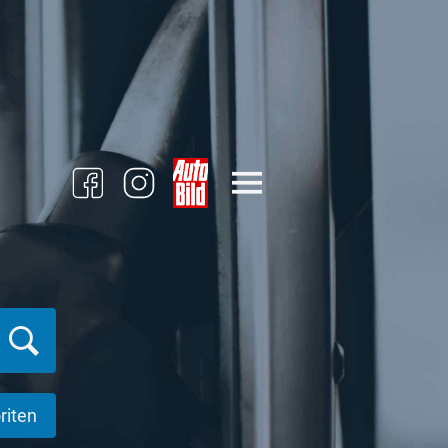
riten