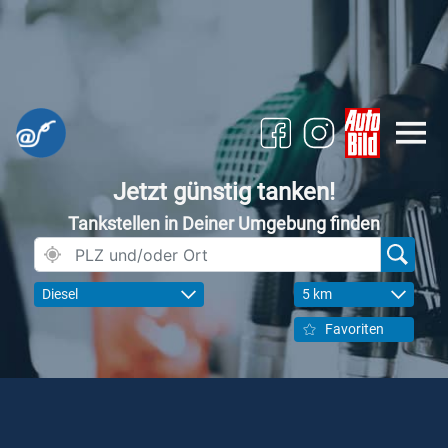
Jetzt günstig tanken!
Tankstellen in Deiner Umgebung finden
Diesel
5 km
Favoriten