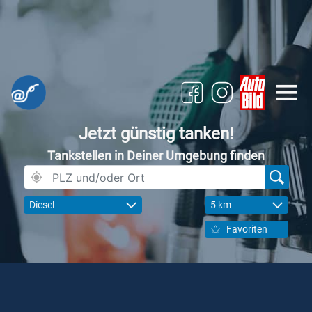
Jetzt günstig tanken!
Tankstellen in Deiner Umgebung finden
Diesel
5 km
Favoriten