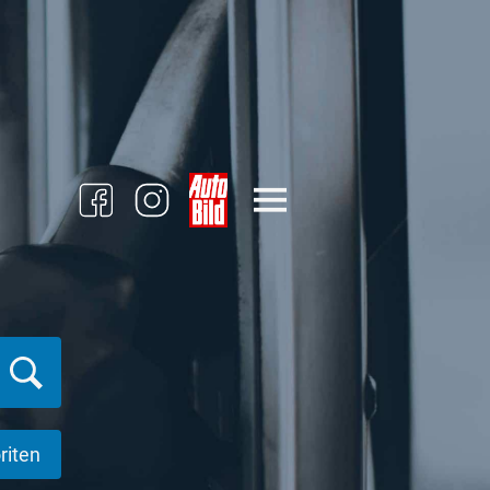
riten