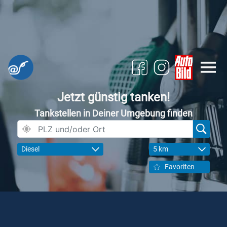
Jetzt günstig tanken!
Tankstellen in Deiner Umgebung finden
Diesel
5 km
Favoriten