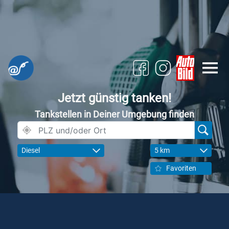
Jetzt günstig tanken!
Tankstellen in Deiner Umgebung finden
Diesel
5 km
Favoriten