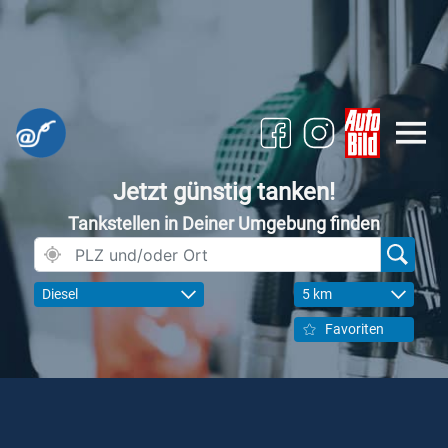
Jetzt günstig tanken!
Tankstellen in Deiner Umgebung finden
Diesel
5 km
Favoriten