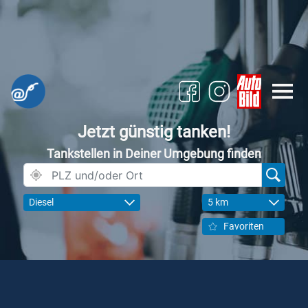
Jetzt günstig tanken!
Tankstellen in Deiner Umgebung finden
Diesel
5 km
Favoriten