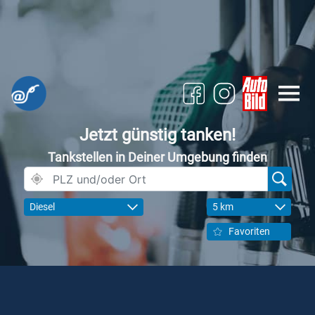
Jetzt günstig tanken!
Tankstellen in Deiner Umgebung finden
Diesel
5 km
Favoriten