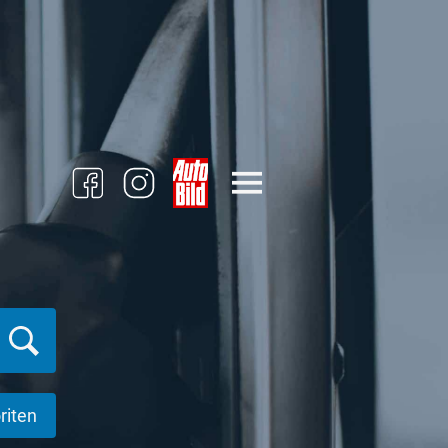
riten