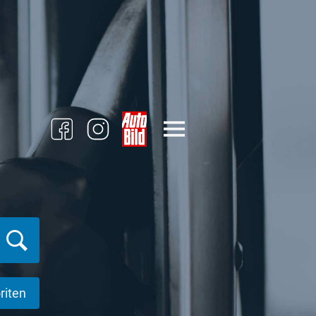
riten