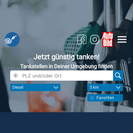
Jetzt günstig tanken!
Tankstellen in Deiner Umgebung finden
Diesel
5 km
Favoriten