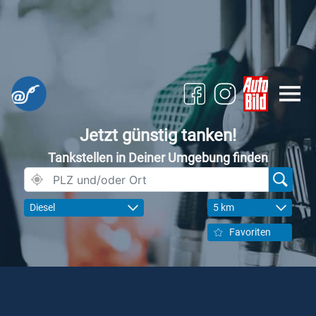
Jetzt günstig tanken!
Tankstellen in Deiner Umgebung finden
Diesel
5 km
Favoriten