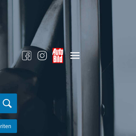
riten