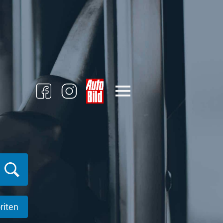
riten