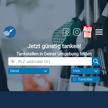
Jetzt günstig tanken!
Tankstellen in Deiner Umgebung finden
Diesel
5 km
Favoriten