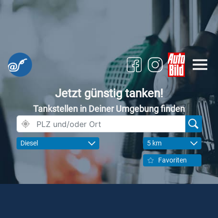
Jetzt günstig tanken!
Tankstellen in Deiner Umgebung finden
Diesel
5 km
Favoriten