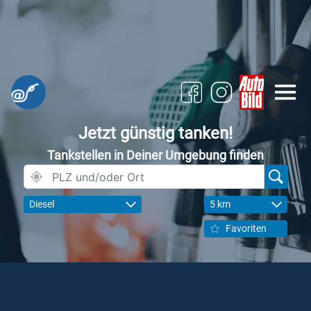
Jetzt günstig tanken!
Tankstellen in Deiner Umgebung finden
Diesel
5 km
Favoriten