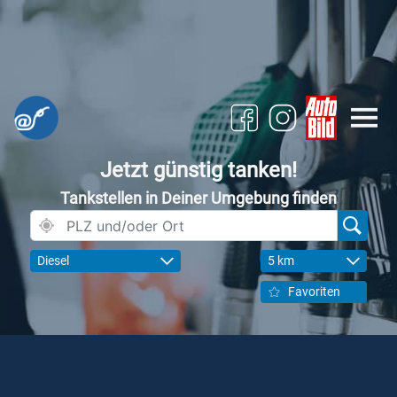
Jetzt günstig tanken!
Tankstellen in Deiner Umgebung finden
Diesel
5 km
Favoriten