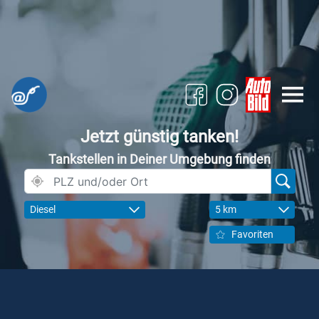
Jetzt günstig tanken!
Tankstellen in Deiner Umgebung finden
Diesel
5 km
Favoriten