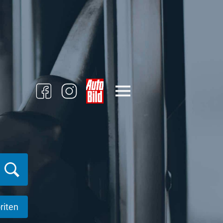
riten