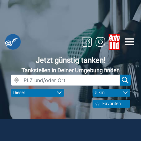
Jetzt günstig tanken!
Tankstellen in Deiner Umgebung finden
Diesel
5 km
Favoriten