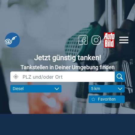
Jetzt günstig tanken!
Tankstellen in Deiner Umgebung finden
Diesel
5 km
Favoriten