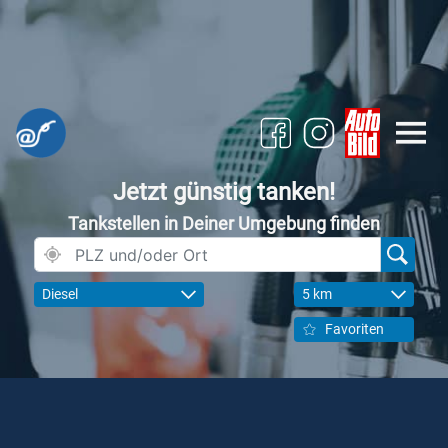
Jetzt günstig tanken!
Tankstellen in Deiner Umgebung finden
Diesel
5 km
Favoriten