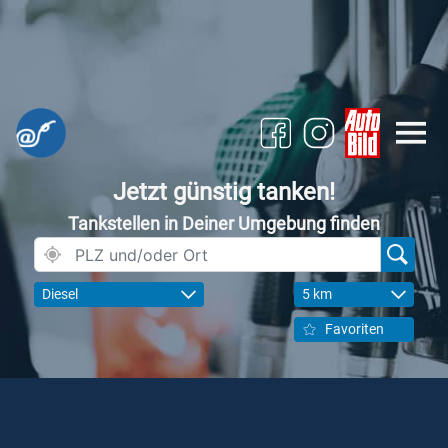
Jetzt günstig tanken!
Tankstellen in Deiner Umgebung finden
Diesel
5 km
Favoriten