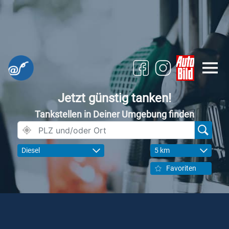
Jetzt günstig tanken!
Tankstellen in Deiner Umgebung finden
Diesel
5 km
Favoriten