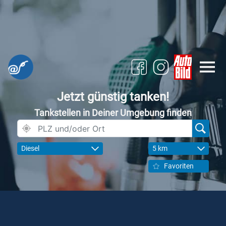
Jetzt günstig tanken!
Tankstellen in Deiner Umgebung finden
Diesel
5 km
Favoriten