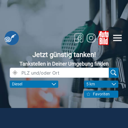
Jetzt günstig tanken!
Tankstellen in Deiner Umgebung finden
Diesel
5 km
Favoriten