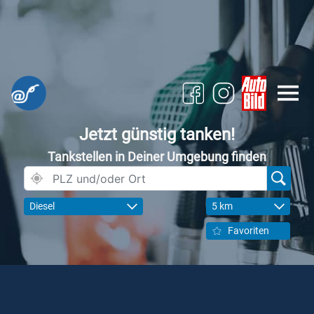
Jetzt günstig tanken!
Tankstellen in Deiner Umgebung finden
Diesel
5 km
Favoriten