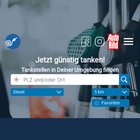
Jetzt günstig tanken!
Tankstellen in Deiner Umgebung finden
Diesel
5 km
Favoriten