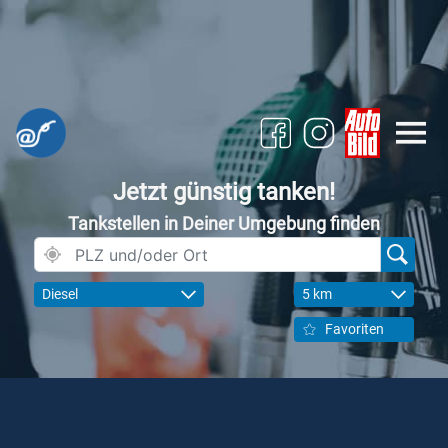
Jetzt günstig tanken!
Tankstellen in Deiner Umgebung finden
Diesel
5 km
Favoriten