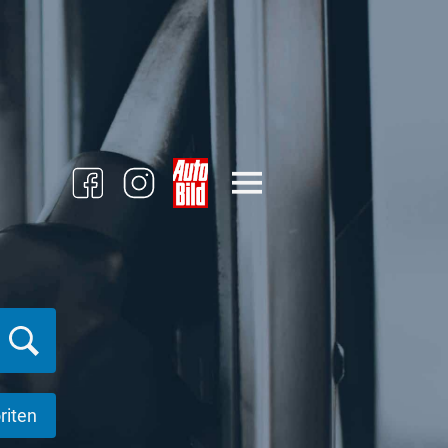
riten