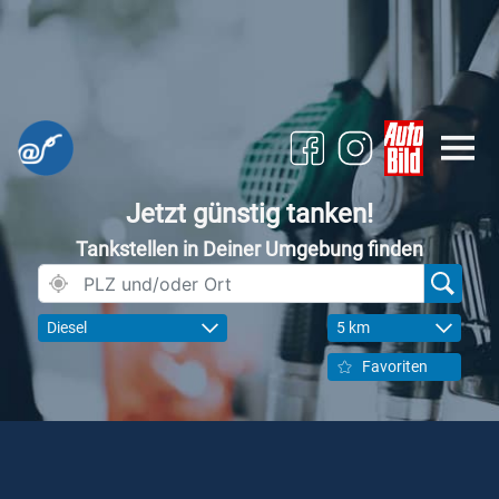
Jetzt günstig tanken!
Tankstellen in Deiner Umgebung finden
Diesel
5 km
Favoriten