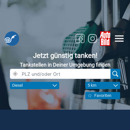
Jetzt günstig tanken!
Tankstellen in Deiner Umgebung finden
Diesel
5 km
Favoriten